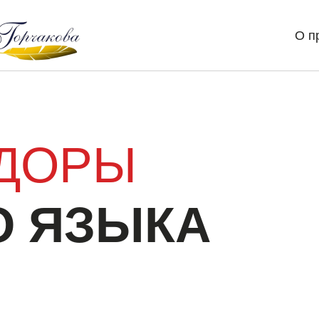
О п
ДОРЫ
О ЯЗЫКА