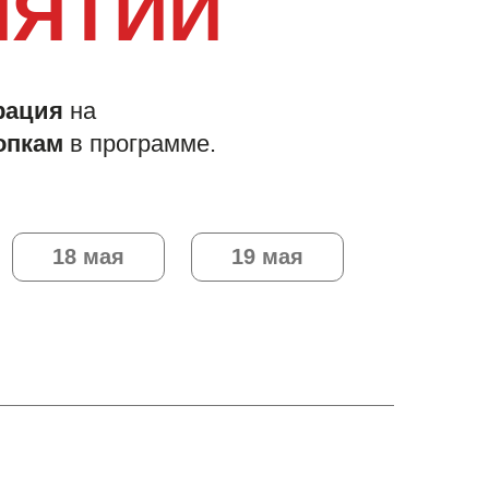
ИЯТИЙ
рация
на
опкам
в программе.
18 мая
19 мая