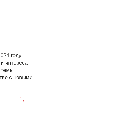
024 году
и интереса
е темы
тво с новыми