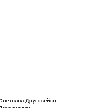
Светлана Друговейко-
Должанская